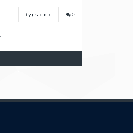
by gsadmin
0
。