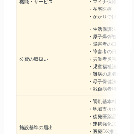
機能・サービス
・マイナ保険証（オ
・在宅医療
・かかりつけ薬剤師
・生活保護法に基づ
・原子爆弾被爆者に
・障害者の日常生活
・障害者の日常生活
公費の取扱い
・労働者災害補償保
・児童福祉法に基づ
・難病の患者に対す
・母子保健法に基づ
・戦傷病者特別援護
・調剤基本料1
・地域支援体制加算2
・後発医薬品調剤体
・連携強化加算
施設基準の届出
・医療DX推進体制整