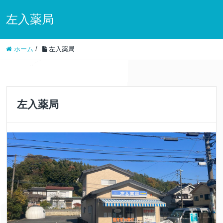
左入薬局
ホーム
/
左入薬局
左入薬局