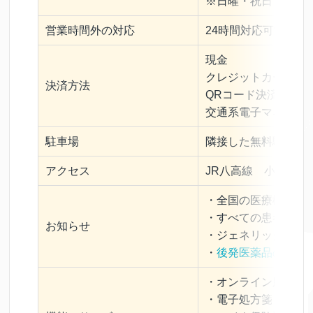
※日曜・祝日：定休
営業時間外の対応
24時間対応可能（042-
現金
クレジットカード
決済方法
QRコード決済
交通系電子マネー
駐車場
隣接した無料駐車場
アクセス
JR八高線 小宮駅か
・全国の医療機関の
・すべての患者さま
お知らせ
・ジェネリック医薬
・
後発医薬品のある
・オンライン服薬指
・電子処方箋